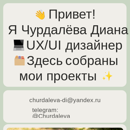
Привет!
Я Чурдалёва Диана
UX/UI дизайнер
Здесь
собраны
мои проекты
churdaleva-di@yandex.ru
telegram:
@Сhurdaleva